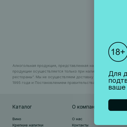
Алкогольная продукция, представленная на сайте, может бы
продукции осуществляется только при наличии соответству
Для д
рестораны". Мы не осуществляем доставку алкогольной про
подт
1995 года и Постановлением правительства РФ N612 от 27 се
ваше
Каталог
О компании
Вино
О нас
Крепкие напитки
Контакты