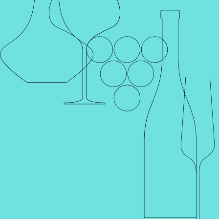
Каталог
Поиск
Винотеки
Профиль
Корзина
Главная
Каталог
Шампанское и игристое
Вино
Крепкие напитки
Херес
Вермут
Портвейн
Ликер
Вода и соки
Продукты
Наборы и подарки
Аксессуары
Коктейли
Слабоалкогольные напитки
Каталог
Фильтр
Популярные
Артикул 001455
Артикул 001457