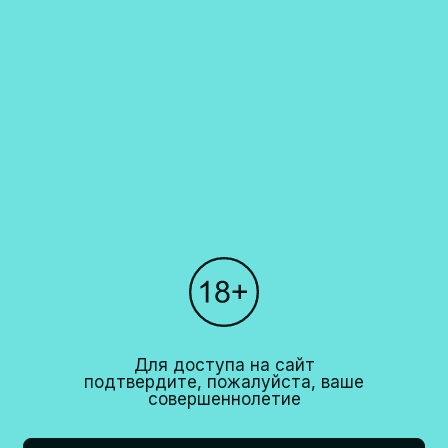
продукции. Запрет на дистанционную продажу алкогольной продукции
установлен Федеральным законом N171-ФЗ от 22 ноября 1995 года и
Постановлением правительства РФ N612 от 27 сентября 2007 года.
Каталог
О компании
Покупателям
Партнерам
Рестораны
+7 (495)
640 44 42
Для доступа на сайт
info@cavina.ru
подтвердите, пожалуйста, ваше
совершеннолетие