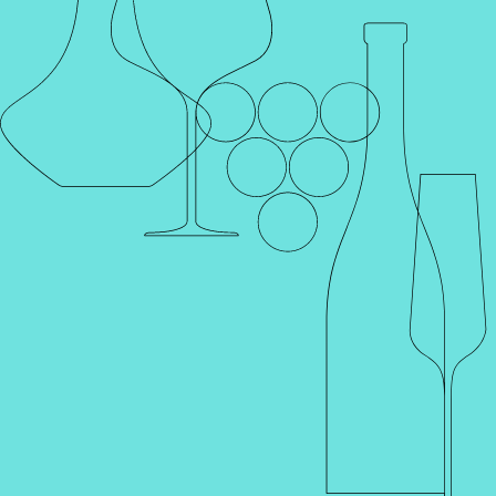
Каталог
Поиск
Винотеки
Профиль
Корзина
Главная
Ограничение продажи алкоголя
Ограничение продажи алкоголя
Уважаемые покупатели!
Пожалуйста, не забывайте, что в России действует ряд
нормативных документов, накладывающих ограничения на
продажу алкогольной продукции.
С 01 января 2013 года согласно Федеральному закону №171-
ФЗ от 22 ноября 1995г. (в редакции закона №218-ФЗ от
18.07.2011г.), не допускается розничная продажа алкоголя в
том числе пива и пивных напитков независимо от процентного
содержания этилового спирта в данной продукции во
временные интервалы: