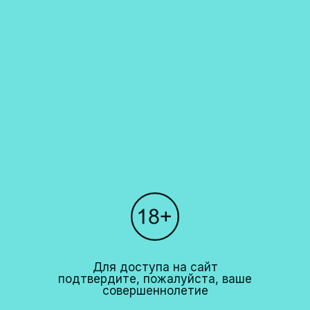
разделе "Наши рестораны". Мы не осуществляем доставку алкогольной
продукции. Запрет на дистанционную продажу алкогольной продукции
установлен Федеральным законом N171-ФЗ от 22 ноября 1995 года и
Постановлением правительства РФ N612 от 27 сентября 2007 года.
Каталог
О компании
Покупателям
Партнерам
Рестораны
+7 (495)
640 44 42
Для доступа на сайт
info@cavina.ru
подтвердите, пожалуйста, ваше
совершеннолетие