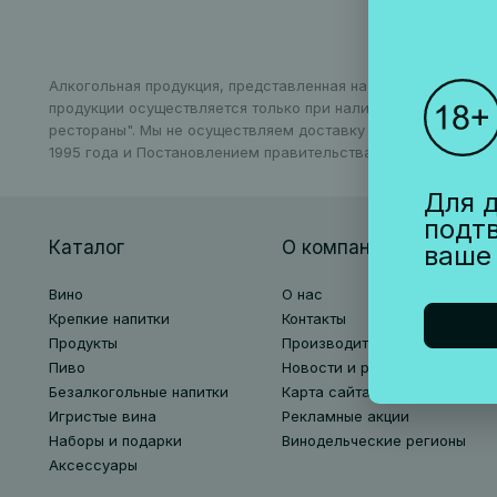
Алкогольная продукция, представленная на сайте, может бы
продукции осуществляется только при наличии соответству
рестораны". Мы не осуществляем доставку алкогольной про
1995 года и Постановлением правительства РФ N612 от 27 се
Для д
подт
Каталог
О компании
ваше
Вино
О нас
Крепкие напитки
Контакты
Продукты
Производители
Пиво
Новости и рецепты
Безалкогольные напитки
Карта сайта
Игристые вина
Рекламные акции
Наборы и подарки
Винодельческие регионы
Аксессуары