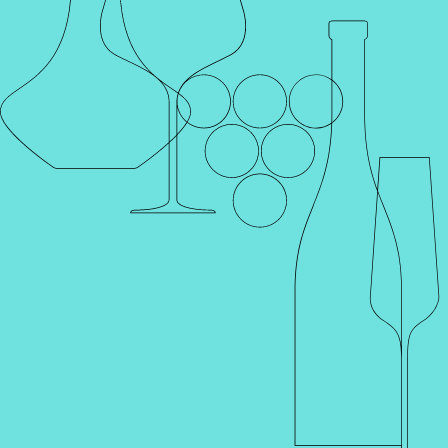
Каталог
Поиск
Винотеки
Профиль
Корзина
Главная
Каталог
Продукты
Кондитерские изделия
Оливки
Оливковое масло
Соленья
Кондитерские изделия
Чипсы
Кондитерские изделия
Фильтр
Популярные
Артикул 002136
Артикул 002140