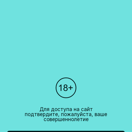
продукции. Запрет на дистанционную продажу алкогольной продукции
установлен Федеральным законом N171-ФЗ от 22 ноября 1995 года и
Постановлением правительства РФ N612 от 27 сентября 2007 года.
Каталог
О компании
Покупателям
Партнерам
Рестораны
+7 (495)
640 44 42
Для доступа на сайт
info@cavina.ru
подтвердите, пожалуйста, ваше
совершеннолетие